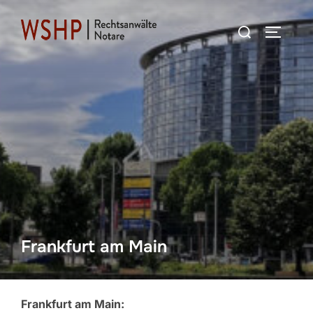
Zum
Suchen
Inhalt
SEITEN
nach:
springen
Frankfurt am Main
Frankfurt am Main: