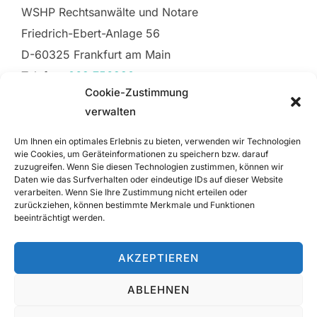
WSHP Rechtsanwälte und Notare
Friedrich-Ebert-Anlage 56
D-60325 Frankfurt am Main
Telefon:
069 756990
Cookie-Zustimmung
Telefax: 069 75699105
verwalten
E-Mail:
frankfurt@wshp.law
Um Ihnen ein optimales Erlebnis zu bieten, verwenden wir Technologien
Kundenparkplätze über die Einfahrt direkt hinter
wie Cookies, um Geräteinformationen zu speichern bzw. darauf
zuzugreifen. Wenn Sie diesen Technologien zustimmen, können wir
dem Gebäude. U4 U-Bahn Haltestelle
Daten wie das Surfverhalten oder eindeutige IDs auf dieser Website
verarbeiten. Wenn Sie Ihre Zustimmung nicht erteilen oder
Festhalle/Messe und Straßenbahn Haltestelle
zurückziehen, können bestimmte Merkmale und Funktionen
Ludwig-Erhard-Anlage |
Google Maps
beeinträchtigt werden.
AKZEPTIEREN
Kontakt
|
Impressum
|
Datenschutz
|
Cookie
ABLEHNEN
Richtlinie