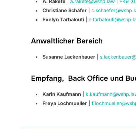
A. Rakete
|
a.rakete@wshp.law
|
+49 (0
Christiane Schäfer
|
c.schaefer@wshp.
Evelyn Tarbalouti
|
e.tarbalouti@wshp.l
Anwaltlicher Bereich
Susanne Lackenbauer
|
s.lackenbauer
Empfang, Back Office und Bu
Karin Kaufmann
|
k.kaufmann@wshp.la
Freya Lochmueller
|
f.lochmueller@wsh