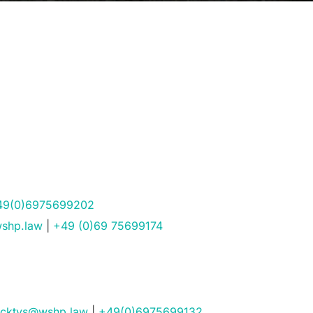
49(0)6975699202
shp.law
|
+49 (0)69 75699174
ecktys@wshp.law
|
+49(0)6975699132