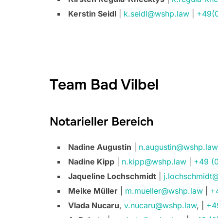
Kerstin Seidl
|
k.seidl@wshp.law
|
+49(
Team Bad Vilbel
Notarieller Bereich
Nadine Augustin
|
n.augustin@wshp.law
Nadine Kipp
|
n.kipp@wshp.law
|
+49 (
Jaqueline Lochschmidt
|
j.lochschmidt
Meike Müller
|
m.mueller@wshp.law
|
+
Vlada Nucaru
,
v.nucaru@wshp.law
, |
+4