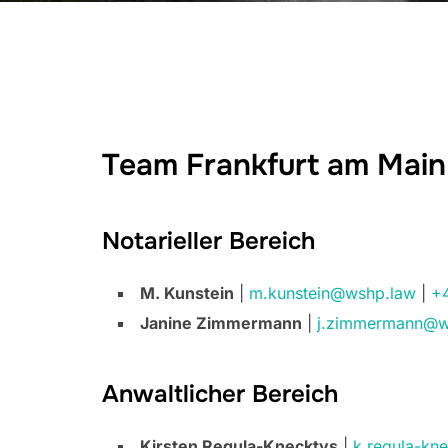
Team Frankfurt am Main
Notarieller Bereich
M. Kunstein
|
m.kunstein@wshp.law
|
+
Janine Zimmermann
|
j.zimmermann@w
Anwaltlicher Bereich
Kirsten Regula-Knecktys
|
k.regula-kn