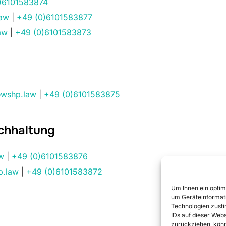
)6101583874
law
|
+49 (0)6101583877
aw
|
+49 (0)6101583873
@wshp.law
|
+49 (0)6101583875
chhaltung
w
|
+49 (0)6101583876
p.law
|
+49 (0)6101583872
Um Ihnen ein optim
um Geräteinformati
Technologien zusti
IDs auf dieser Webs
zurückziehen, kön