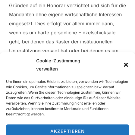
Gründen auf ein Honorar verzichtet und sich für die
Mandanten ohne eigene wirtschaftliche Interessen
eingesetzt. Dies erfolgt vor allem immer dann,
wenn es um harte persönliche Einzelschicksale
geht, bei denen das Raster der institutionellen
Unterstützung versagt hat oder bei denen es um
grundlegende Fragen des Rechtssystems geht, bei
Cookie-Zustimmung
denen eine kostenbelastete Rechtsverfolgung nicht
verwalten
zumutbar erschien oder außer Verhältnis gestanden
Um Ihnen ein optimales Erlebnis zu bieten, verwenden wir Technologien
hätte. Recht hat auch mit Gerechtigkeit zu tun, und
wie Cookies, um Geräteinformationen zu speichern bzw. darauf
zuzugreifen. Wenn Sie diesen Technologien zustimmen, können wir
sich dafür einzusetzen, ist immer auch ein Teil der
Daten wie das Surfverhalten oder eindeutige IDs auf dieser Website
verarbeiten. Wenn Sie Ihre Zustimmung nicht erteilen oder
sozialen Verantwortung, die wir für uns in
zurückziehen, können bestimmte Merkmale und Funktionen
Anspruch nehmen.
beeinträchtigt werden.
AKZEPTIEREN