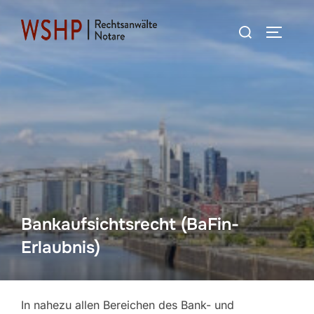
Zum
Suchen
Inhalt
SEITEN
nach:
springen
Bankaufsichtsrecht (BaFin-
Erlaubnis)
In nahezu allen Bereichen des Bank- und