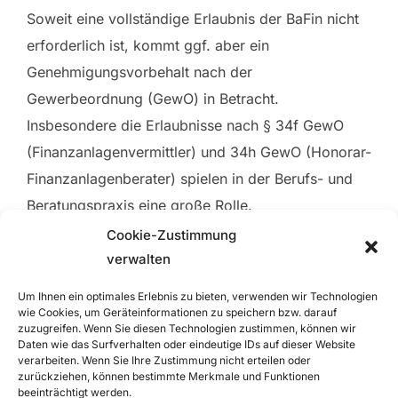
Soweit eine vollständige Erlaubnis der BaFin nicht
erforderlich ist, kommt ggf. aber ein
Genehmigungsvorbehalt nach der
Gewerbeordnung (GewO) in Betracht.
Insbesondere die Erlaubnisse nach § 34f GewO
(Finanzanlagenvermittler) und 34h GewO (Honorar-
Finanzanlagenberater) spielen in der Berufs- und
Beratungspraxis eine große Rolle.
Cookie-Zustimmung
Bei allen Schritten übernehmen wir die Beratung
verwalten
der Anbieter und die Korrespondenz mit den
Um Ihnen ein optimales Erlebnis zu bieten, verwenden wir Technologien
Aufsichtsbehörden und klären rechtliche
wie Cookies, um Geräteinformationen zu speichern bzw. darauf
Detailfragen. Natürlich betreuen wir auch solche
zuzugreifen. Wenn Sie diesen Technologien zustimmen, können wir
Daten wie das Surfverhalten oder eindeutige IDs auf dieser Website
Unternehmen, die bereits über eine Erlaubnis
verarbeiten. Wenn Sie Ihre Zustimmung nicht erteilen oder
zurückziehen, können bestimmte Merkmale und Funktionen
verfügen und sich mit der Einhaltung der laufenden
beeinträchtigt werden.