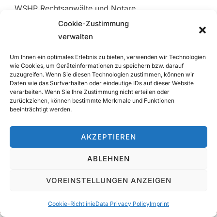
WSHP Rechtsanwälte und Notare
Frankfurter Straße 35
Cookie-Zustimmung
verwalten
D-61118 Bad Vilbel
Phone number of head office:
06101 583860
Um Ihnen ein optimales Erlebnis zu bieten, verwenden wir Technologien
Telefax: 06101 12229
wie Cookies, um Geräteinformationen zu speichern bzw. darauf
zuzugreifen. Wenn Sie diesen Technologien zustimmen, können wir
Email address:
info@wshp.law
Daten wie das Surfverhalten oder eindeutige IDs auf dieser Website
verarbeiten. Wenn Sie Ihre Zustimmung nicht erteilen oder
zurückziehen, können bestimmte Merkmale und Funktionen
Information about subway connections and parking
beeinträchtigt werden.
in adjacent parking structures |
Google Maps
AKZEPTIEREN
Contact
|
Imprint
|
Data Privacy Policy
ABLEHNEN
VOREINSTELLUNGEN ANZEIGEN
Cookie-Richtlinie
Data Privacy Policy
Imprint