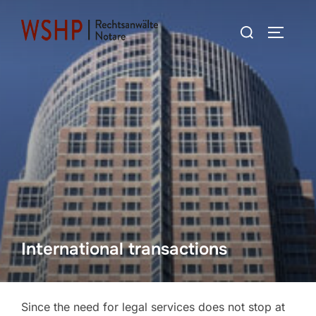
Skip
Search
to
TOGGLE
for:
content
International transactions
Since the need for legal services does not stop at