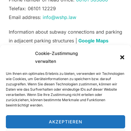
Telefax: 06101 12229
Email address:
info@wshp.law
Information about subway connections and parking
in adjacent parking structures |
Google Maps
Cookie-Zustimmung
Berlin:
verwalten
WSHP Partnership of attorneys mbB
Wiesbadener Straße 83
Um Ihnen ein optimales Erlebnis zu bieten, verwenden wir Technologien
wie Cookies, um Geräteinformationen zu speichern bzw. darauf
D-12161 Berlin
zuzugreifen. Wenn Sie diesen Technologien zustimmen, können wir
Daten wie das Surfverhalten oder eindeutige IDs auf dieser Website
Phone number of head office:
030 91535324
verarbeiten. Wenn Sie Ihre Zustimmung nicht erteilen oder
Email address:
berlin@wshp.law
zurückziehen, können bestimmte Merkmale und Funktionen
beeinträchtigt werden.
Directions from Google Maps.
Google Maps
AKZEPTIEREN