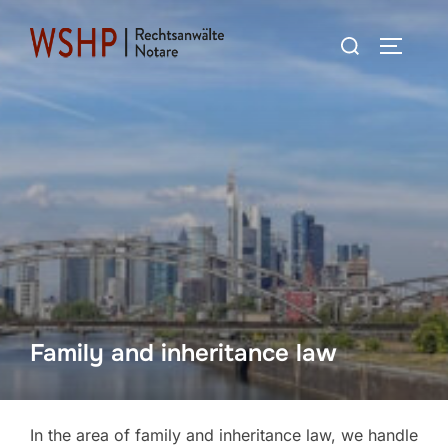
Skip
Search
to
TOGGLE
for:
content
Family and inheritance law
In the area of family and inheritance law, we handle